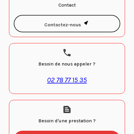
Contact
Contactez-nous
phone
Besoin de nous appeler ?
02 78 77 15 35
text_snippet
Besoin d'une prestation ?