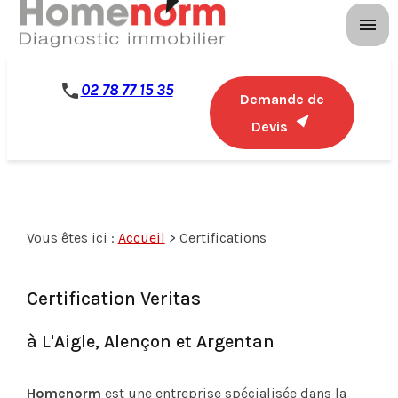
Panneau de gestion des cookies
menu
phone
02 78 77 15 35
Demande de
Devis
Vous êtes ici :
Accueil
> Certifications
Certification Veritas
à L'Aigle, Alençon et Argentan
Homenorm
est une entreprise spécialisée dans la