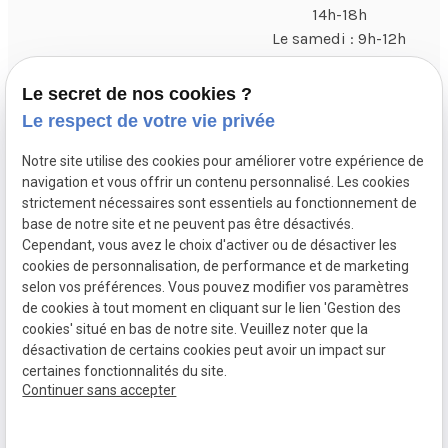
14h-18h
Le samedi : 9h-12h
1 Rue Ferdinand de Boyeres
Le secret de nos cookies ?
pin_drop
61400 MORTAGNE-AU-PERCHE
Le respect de votre vie privée
Notre site utilise des cookies pour améliorer votre expérience de
navigation et vous offrir un contenu personnalisé. Les cookies
strictement nécessaires sont essentiels au fonctionnement de
Siret :
81461557100027
Mentions légales
base de notre site et ne peuvent pas être désactivés.
Cependant, vous avez le choix d'activer ou de désactiver les
cookies de personnalisation, de performance et de marketing
Politique de
selon vos préférences. Vous pouvez modifier vos paramètres
confidentialité
de cookies à tout moment en cliquant sur le lien 'Gestion des
cookies' situé en bas de notre site. Veuillez noter que la
Gestion
Plan du
désactivation de certains cookies peut avoir un impact sur
des
site
certaines fonctionnalités du site.
cookies
Continuer sans accepter