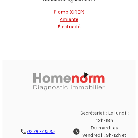
Plomb (CREP)
Amiante
Électricité
Secrétariat : Le lundi :
12h-18h
Du mardi au
phone
watch_later
02 78 77 15 35
vendredi : 9h-12h et